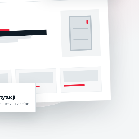
stytucji
jmujemy bez zmian