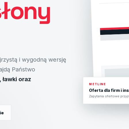
słony
jrzystą i wygodną wersję
najdą Państwo
, ławki oraz
METLINE
Oferta dla firm i in
Zapytania ofertowe przy
ie